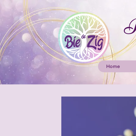
B
Home