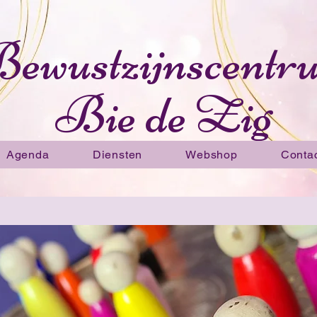
ewustzijnscentr
Bie de Zig
Agenda
Diensten
Webshop
Conta