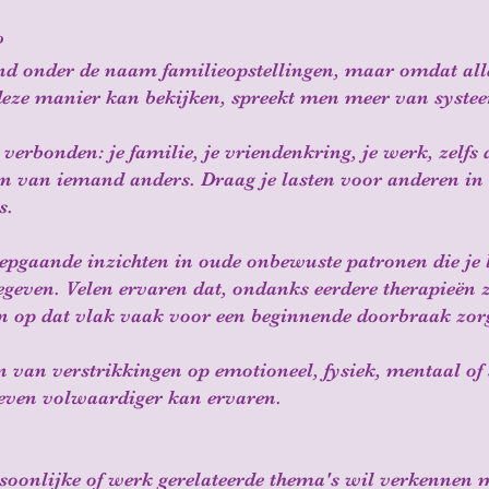
?
d onder de naam familieopstellingen, maar omdat alles
p deze manier kan bekijken, spreekt men meer van syste
 verbonden: je familie, je vriendenkring, je werk, zelfs
en van iemand anders. Draag je lasten voor anderen in 
s.
iepgaande inzichten in oude onbewuste patronen die j
geven. Velen ervaren dat, ondanks eerdere therapieën z
n op dat vlak vaak voor een beginnende doorbraak zor
n van verstrikkingen op emotioneel, fysiek, mentaal of 
t leven volwaardiger kan ervaren.
rsoonlijke of werk gerelateerde thema's wil verkennen 