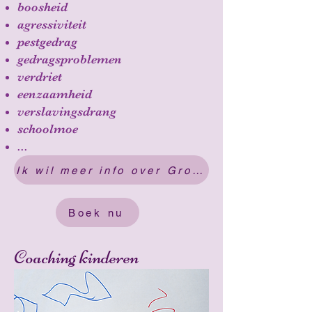
boosheid
agressiviteit
pestgedrag
gedragsproblemen
verdriet
eenzaamheid
verslavingsdrang
schoolmoe
...
Ik wil meer info over Groenhove coaching
Boek nu
Coaching kinderen