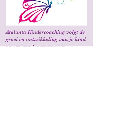
Atalanta Kindercoaching volgt de
groei en ontwikkeling van je kind
op een speelse manier op.
Elk kind is uniek en heeft eigen
talenten.
In onze kindercoaching sessies
gaan we met elk
talent aan de slag.
Tijdens de 7 ontmoetingen gaan
we groeien en openbloeien door
leuke activiteiten.