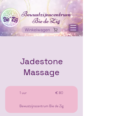
Bewustzijnscentrum
Bie de Zig
Winkelwagen
Jadestone
Massage
80
euro
1 uur
1
€ 80
u
u
Bewustzijnscentrum Bie de Zig