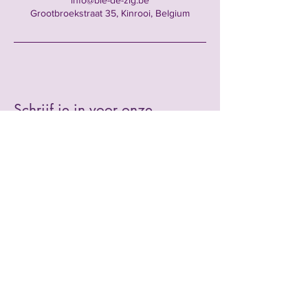
info@bie-de-zig.be
Grootbroekstraat 35, Kinrooi, Belgium
Schrijf je in voor onze
nieuwsbrief • Mis het niet!
E-mailadres
Ok