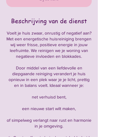
r
3
0
m
Beschrijving van de dienst
i
n
Voelt je huis zwaar, onrustig of negatief aan?
.
Met een energetische huisreiniging brengen
wij weer frisse, positieve energie in jouw
leefruimte. We reinigen we je woning van
negatieve invloeden en blokkades.
Door middel van een liefdevolle en
diepgaande reiniging verandert je huis
opnieuw in een plek waar je je licht, prettig
en in balans voelt. Ideaal wanneer je:
net verhuisd bent,
een nieuwe start wilt maken,
of simpelweg verlangt naar rust en harmonie
in je omgeving.