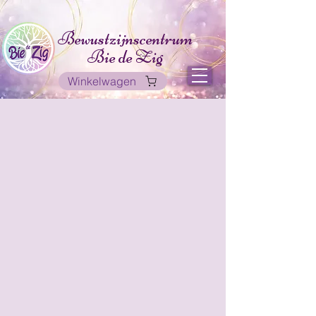
Bewustzijnscentrum
Bie de Zig
Winkelwagen
Winkel
/
Geurlijnen
/
HSP