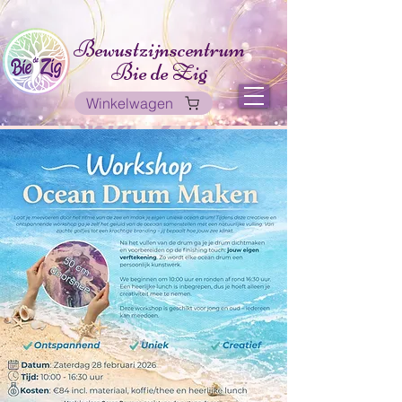
Bewustzijnscentrum
Bie de Zig
Winkelwagen