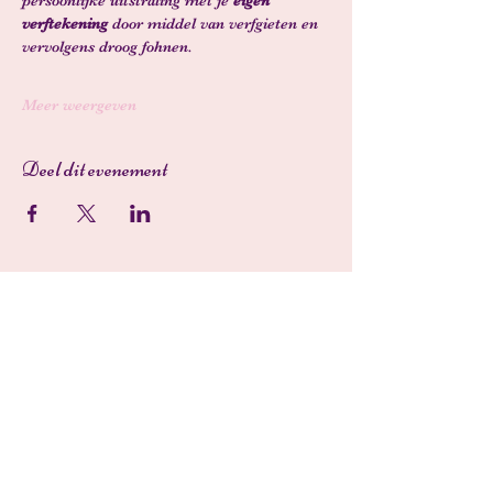
persoonlijke uitstraling met je 
eigen 
verftekening
 door middel van verfgieten en 
vervolgens droog fohnen.  
Meer weergeven
Deel dit evenement
Schrijf je in voor onze
nieuwsbrief • Mis het niet!
E-mailadres
Ok