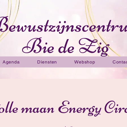
ewustzijnscentr
Bie de Zig
Agenda
Diensten
Webshop
Conta
olle maan Energy Circ