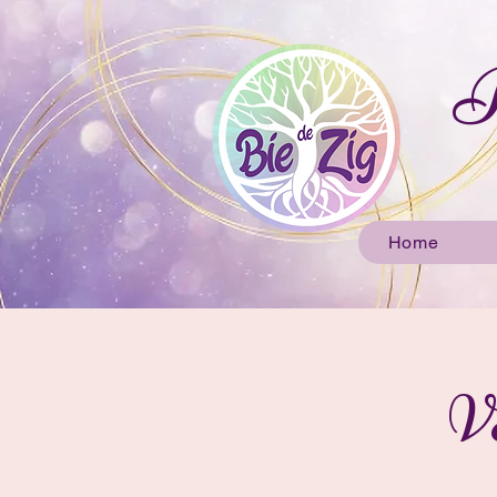
B
Home
V