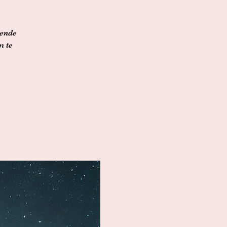
rende
m te