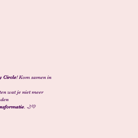
 Circle
! Kom samen in 
ten wat je niet meer 
mden
ansformatie
. 🌙💛