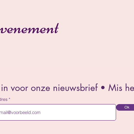
evenement
e in voor onze nieuwsbrief • Mis het
dres
Ok