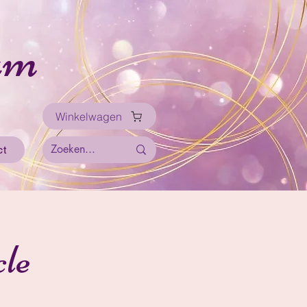
um
Winkelwagen
ct
le