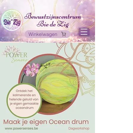
Bewustzijnscentrum
Bie de Zig
Winkelwagen